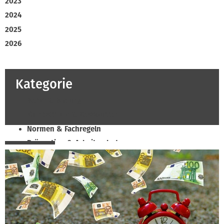
2023
2024
2025
2026
Kategorie
Beruf & Bildung
Klimaschutz & Ressourcen
Normen & Fachregeln
Prävention & Arbeitsschutz
Recht & Wirtschaft
Soziales & Tarifpolitik
Verband & Innungen
Innung