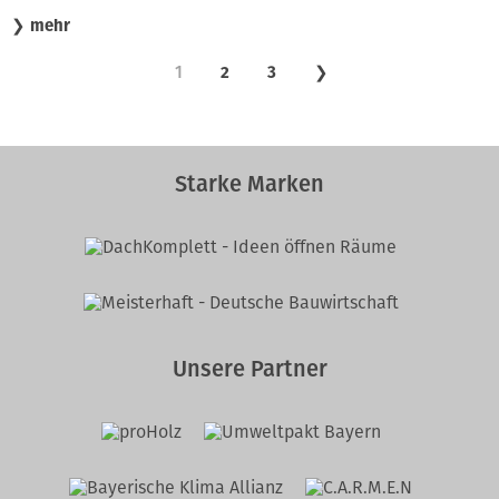
❯
mehr
1
2
3
❯
Starke Marken
Unsere Partner