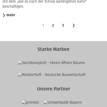
mit dem „wie es nach der Schule weitergehen kann“
beschäftigen.
❯
mehr
1
2
3
❯
Starke Marken
Unsere Partner