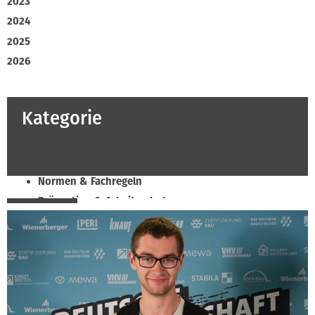
2023
2024
2025
2026
Kategorie
Beruf & Bildung
Klimaschutz & Ressourcen
Normen & Fachregeln
Prävention & Arbeitsschutz
Recht & Wirtschaft
Soziales & Tarifpolitik
Verband & Innungen
Innung