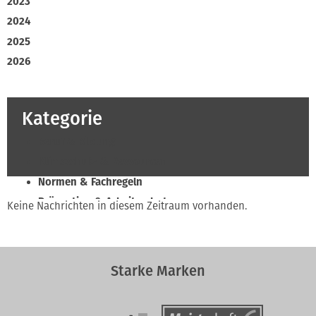
2023
2024
2025
2026
Kategorie
Beruf & Bildung
Klimaschutz & Ressourcen
Normen & Fachregeln
Prävention & Arbeitsschutz
Keine Nachrichten in diesem Zeitraum vorhanden.
Recht & Wirtschaft
Soziales & Tarifpolitik
Verband & Innungen
Starke Marken
Innung